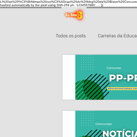
Li%20as%20%C3%BAltimas%20not%C3%ADcias%20do%20blog%20da%20Bravo%20Concurso
hashed automatically by the pixel using SHA-256 ph: '1234567890', ... });
Todos os posts
Carreiras da Educ
Carreira da Saúde
Carreiras 
Carreiras Guarda Civil
Concur