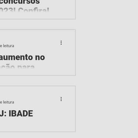
 concursos
023! Confira!
a se tornar um servidor
lhor. No ano passado, o
rande...
e leitura
 aumento no
ação para
ais! Confira!
 servidor público federal,
a nesta semana, pode
e leitura
que o governo...
J: IBADE
s um capítulo da "novela"