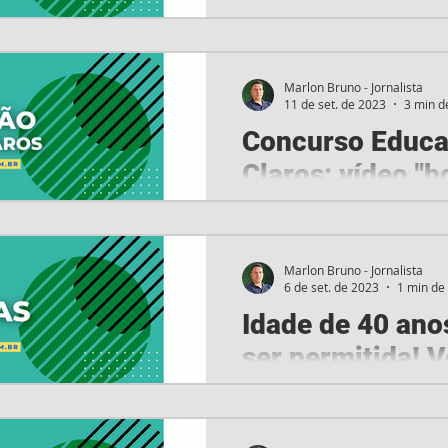
As provas do concurso púb
temporários de professores
Santana, estado da Bahia, f
Marlon Bruno - Jornalista
11 de set. de 2023
3 min de
Concurso Educa
Claros: vídeo "
vagas? Veja!
Edital do concurso da Sec
será publicado neste mês A
Marlon Bruno - Jornalista
6 de set. de 2023
1 min de 
Montes Claros-MG promete 
Idade de 40 an
ser permitida! V
Comissão aprova proposta q
anos para ingresso nas carr
máxima para ingresso na Pol