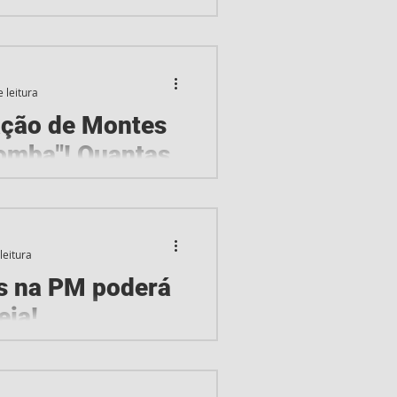
lico para cargos
 do Município de Feira de
oram anuladas!...
 leitura
ção de Montes
bomba"! Quantas
retaria de Educação de MOC
 Secretaria de Educação de
leitura
a...
os na PM poderá
eja!
ue fixa idade de até 40
eiras militares A idade
ícia...