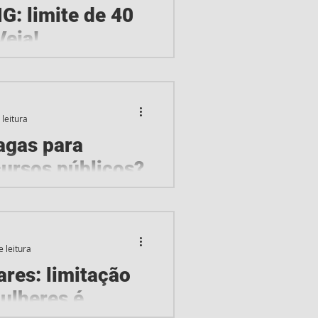
: limite de 40
Veja!
ue fixa idade de até 40
eiras militares A Polícia
M-MG...
 leitura
vagas para
rsos públicos?
cursos públicos é rotineiro.
ções fica fácil identificar
e leitura
ares: limitação
ulheres é