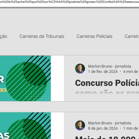
s%20e%20achei%20que%20voc%C3%AA%20poderia%20gostar.%20Confira%3A%20www.eus
ação
Carreiras de Tribunais
Carreiras Policiais
Carreir
gerais
Concursos em geral
Notícias gerais
Sistema p
Marlon Bruno - Jornalista
1 de fev. de 2024
4 min de 
Concurso Políci
sos de Prefeituras
Carreiras bancárias
Câmaras Municip
como são as pro
AOCP?
Conheça um pouco mais so
concurso O Instituto AOCP 
Marlon Bruno - Jornalista
8 de jan. de 2024
1 min de 
concurso da Polícia Penal d