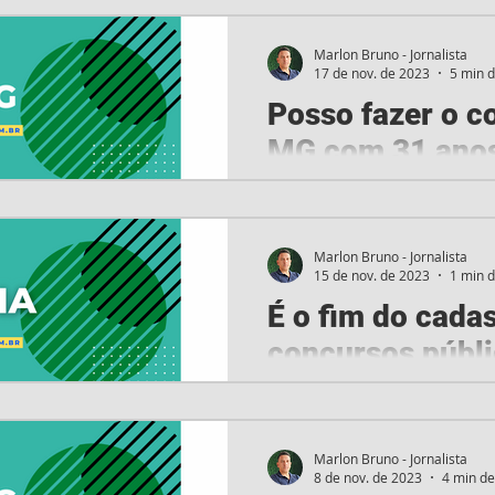
chamada concurso da Políci
de Janeiro (PM-RJ) entrou e
Marlon Bruno - Jornalista
17 de nov. de 2023
5 min d
Posso fazer o 
MG com 31 anos
Limites de idade estão exp
Uma dúvida frequente nos 
policiais é sobre os limites d
Marlon Bruno - Jornalista
15 de nov. de 2023
1 min d
É o fim do cada
concursos públi
Projeto de Lei visa a conv
aprovados em concursos p
estado do Mato Grosso pre
Marlon Bruno - Jornalista
8 de nov. de 2023
4 min de