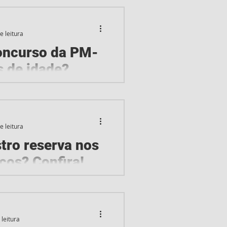
a Militar do Estado do Rio
m...
e leitura
concurso da PM-
 de idade?
ressos no edital da PM-MG
concursos das categorias
e...
e leitura
stro reserva nos
cos? Confira!
ocação de todos os
úblicos Uma deputada do
tende acabar com a...
 leitura