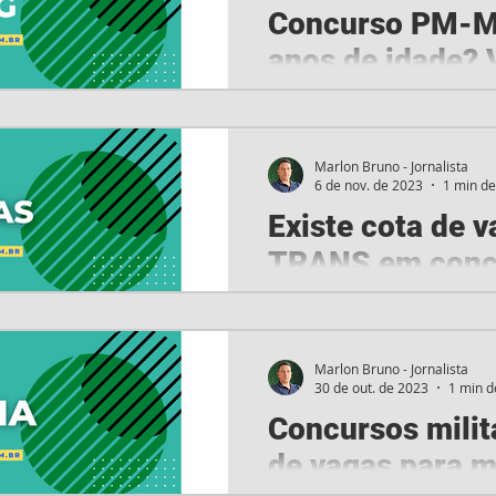
Concurso PM-MG
anos de idade? 
Comissão aprova proposta q
anos para ingresso nas carr
Militar de Minas Gerais - P
Marlon Bruno - Jornalista
6 de nov. de 2023
1 min de
Existe cota de 
TRANS em concu
Veja!
O sistema de cotas nos con
Em vários editais dessas sele
Marlon Bruno - Jornalista
30 de out. de 2023
1 min d
cotas para determinadas...
Concursos milit
de vagas para m