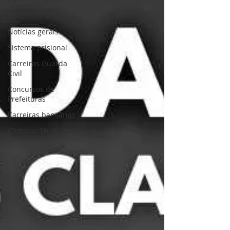
Concursos em geral
Notícias gerais
Sistema prisional
Carreiras Guarda
Civil
Concursos de
Prefeituras
Carreiras bancárias
Câmaras Municipais