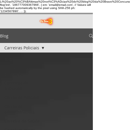
Li%20as%20%C3%BAltimas%20not%C3%ADcias%20do%20blog%20da%20Bravo%20Concurso
fbq('init', '186777009367966', { em: 'email@email.com', // Values will
be hashed automatically by the pixel using SHA-256 ph:
'1234567890', ... });
Blog
Carreiras Policiais
Todos os posts
Carreiras da
Educação
Carreiras de
Tribunais
Carreiras Policiais
Carreiras
administrativas
Carreira da Saúde
Carreiras gerais