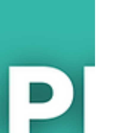
1 de fev. de 2024
Concurso Polícia Penal PR:
como são as provas do Instituto
AOCP?
Conheça um pouco mais sobre o organizador
do concurso O Instituto AOCP será o
organizador do concurso da Polícia Penal do
Paraná...