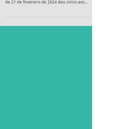
Concurso Guarda Civil de
Montes Claros: edital em breve!
O concurso da Guarda Civil de Montes Claros
MG, já tem comissão formada. A Portaria, nº 06,
de 21 de fevereiro de 2024 deu início aos...