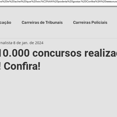
s%20e%20achei%20que%20voc%C3%AA%20poderia%20gostar.%20Confira%3A%20www.eus
ucação
Carreiras de Tribunais
Carreiras Policiais
nalista
8 de jan. de 2024
Carreira da Saúde
Carreiras gerais
Concursos em ge
10.000 concursos realiz
 Confira!
s Guarda Civil
Concursos de Prefeituras
Carreiras b