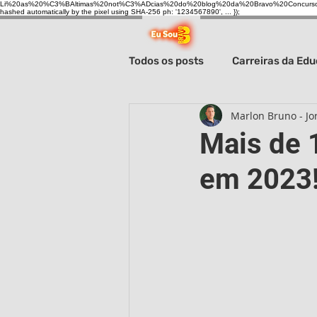
Li%20as%20%C3%BAltimas%20not%C3%ADcias%20do%20blog%20da%20Bravo%20Concurso
hashed automatically by the pixel using SHA-256 ph: '1234567890', ... });
Todos os posts
Carreiras da Ed
Marlon Bruno - Jor
Carreiras administrativas
Mais de 
em 2023!
Sistema prisional
Carreira
Câmaras Municipais