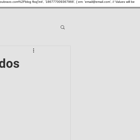
oubravo.com%2Fblog
fbq('init', '186777009367966', { em: 'email@email.com', // Values will be
ral
Notícias gerais
ados
ancárias