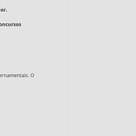
or.
concursos 
.
vernamentais. O 
 