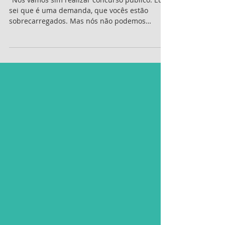
Marlon Bruno - Jornalista
29 de jan. de 2024
Concurso Correios: presidente
confirma edital! Veja!
"Nós vamos sim realizar concurso público. Eu
sei que é uma demanda, que vocês estão
sobrecarregados. Mas nós não podemos
realizar...