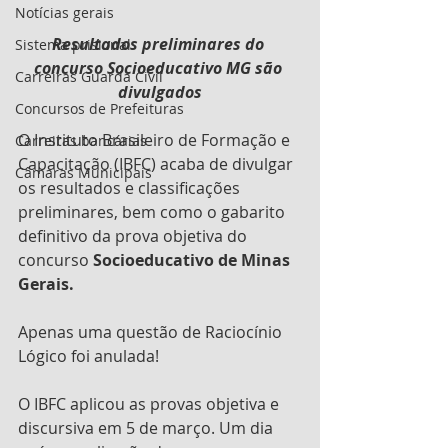
Notícias gerais
Resultados preliminares do 
Sistema prisional
concurso Socioeducativo MG são 
Carreiras Guarda Civil
divulgados
Concursos de Prefeituras
O Instituto Brasileiro de Formação e 
Carreiras bancárias
Capacitação (IBFC) acaba de divulgar 
Câmaras Municipais
os resultados e classificações 
preliminares, bem como o gabarito 
definitivo da prova objetiva do 
concurso 
Socioeducativo de Minas 
Gerais.
Apenas uma questão de Raciocínio 
Lógico foi anulada!
O IBFC aplicou as provas objetiva e 
discursiva em 5 de março. Um dia 