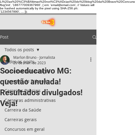
Li%20as%20%C3%BAltimas%20not%C3%ADcias%20do%20blog%20da%20Bravo%20Concurso
fbq('init', '186777009367966', { em: 'email@email.com', // Values will
be hashed automatically by the pixel using SHA-256 ph:
'1234567890', ... });
Post
Todos os posts
Marlon Bruno - Jornalista
Todos os posts
29 de mar. de 2023
Socioeducativo MG:
Carreiras da Educação
questão anulada!
Carreiras de Tribunais
Carreiras Policiais
Resultados divulgados!
Carreiras administrativas
Veja!
Carreira da Saúde
Carreiras gerais
Concursos em geral