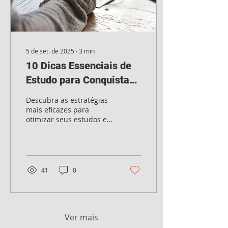
5 de set. de 2025
∙
3
min
10 Dicas Essenciais de
Estudo para Conquistar
sua Aprovação em
Descubra as estratégias
Concursos Públicos
mais eficazes para
otimizar seus estudos e
aumentar suas chances
de aprovação. Métodos
testados e aprovados por
milhares de
concurseiros.
41
0
Ver mais