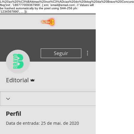
Li%20as%20%C3%BAltimas%20not%C3%ADcias%20do%20blog%20da%20Bravo%20Concurso
fbq('init', '186777009367966', { em: 'email@email.com', // Values will
be hashed automatically by the pixel using SHA-256 ph:
'1234567890', ... });
Mais ações
Seguir
Administrador
Editorial
Perfil
Data de entrada: 25 de mai. de 2020