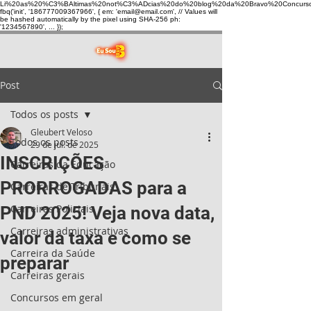
Li%20as%20%C3%BAltimas%20not%C3%ADcias%20do%20blog%20da%20Bravo%20Concurso
fbq('init', '186777009367966', { em: 'email@email.com', // Values will
be hashed automatically by the pixel using SHA-256 ph:
'1234567890', ... });
Post
Todos os posts
Gleubert Veloso
Todos os posts
29 de jul. de 2025
INSCRIÇÕES
Carreiras da Educação
PRORROGADAS para a
Carreiras de Tribunais
Carreiras Policiais
PND 2025! Veja nova data,
Carreiras administrativas
valor da taxa e como se
Carreira da Saúde
preparar
Carreiras gerais
Concursos em geral