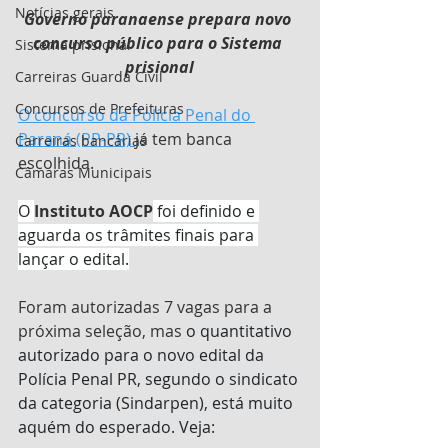
Notícias gerais
Governo paranaense prepara novo 
concurso público para o Sistema 
Sistema prisional
prisional
Carreiras Guarda Civil
Concursos de Prefeituras
O concurso da Polícia Penal do 
Paraná (PP-PR)
já tem banca 
Carreiras bancárias
escolhida. 
Câmaras Municipais
O 
Instituto AOCP
 foi definido e 
aguarda os trâmites finais para 
lançar o edital.
Foram autorizadas 7 vagas para a 
próxima seleção, mas 
o quantitativo 
autorizado para o novo edital da 
Polícia Penal PR, segundo o sindicato 
da categoria (Sindarpen), está muito 
aquém do esperado. Veja: