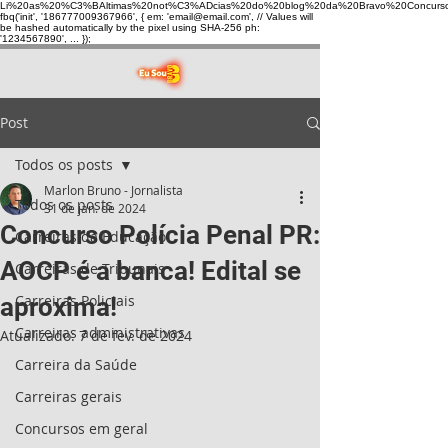
Li%20as%20%C3%BAltimas%20not%C3%ADcias%20do%20blog%20da%20Bravo%20Concurso
fbq('init', '186777009367966', { em: 'email@email.com', // Values will
be hashed automatically by the pixel using SHA-256 ph:
'1234567890', ... });
Post
Todos os posts
Marlon Bruno - Jornalista
Todos os posts
31 de jan. de 2024
Concurso Polícia Penal PR:
Carreiras da Educação
AOCP é a banca! Edital se
Carreiras de Tribunais
Carreiras Policiais
aproxima!
Carreiras administrativas
Atualizado:
7 de fev. de 2024
Carreira da Saúde
Carreiras gerais
Concursos em geral