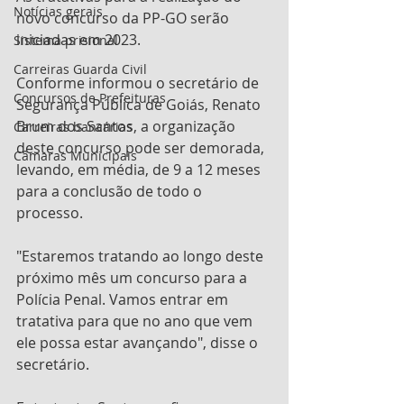
Notícias gerais
novo concurso da PP-GO serão 
iniciadas em 2023.
Sistema prisional
Carreiras Guarda Civil
Conforme informou o secretário de 
Concursos de Prefeituras
Segurança Pública de Goiás, Renato 
Brum dos Santos, a organização 
Carreiras bancárias
deste concurso pode ser demorada, 
Câmaras Municipais
levando, em média, de 9 a 12 meses 
para a conclusão de todo o 
processo. 
"Estaremos tratando ao longo deste 
próximo mês um concurso para a 
Polícia Penal. Vamos entrar em 
tratativa para que no ano que vem 
ele possa estar avançando", disse o 
secretário.