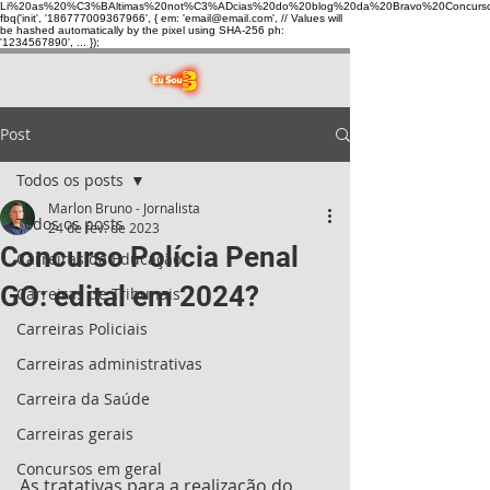
Li%20as%20%C3%BAltimas%20not%C3%ADcias%20do%20blog%20da%20Bravo%20Concurso
fbq('init', '186777009367966', { em: 'email@email.com', // Values will
be hashed automatically by the pixel using SHA-256 ph:
'1234567890', ... });
Post
Todos os posts
Marlon Bruno - Jornalista
Todos os posts
24 de fev. de 2023
Concurso Polícia Penal
Carreiras da Educação
GO: edital em 2024?
Carreiras de Tribunais
Carreiras Policiais
Carreiras administrativas
Carreira da Saúde
Carreiras gerais
Concursos em geral
As tratativas para a realização do 