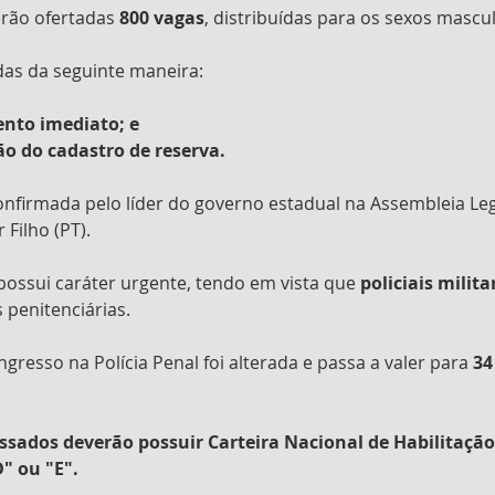
rão ofertadas 
800 vagas
, distribuídas para os sexos mascu
idas da seguinte maneira: 
nto imediato; e 
o do cadastro de reserva.
onfirmada pelo líder do governo estadual na Assembleia Legis
Filho (PT). 
ossui caráter urgente, tendo em vista que 
policiais milita
penitenciárias.
ingresso na Polícia Penal foi alterada e passa a valer para 
34
essados deverão possuir Carteira Nacional de Habilitação
D" ou "E".