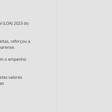
l (LOA) 2023 do 
itas, reforçou a 
earense.
cam o empenho 
tes valores 
as 