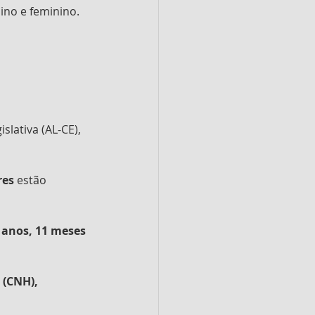
lino e feminino.
lativa (AL-CE), 
res
 estão 
 anos, 11 meses 
 (CNH), 