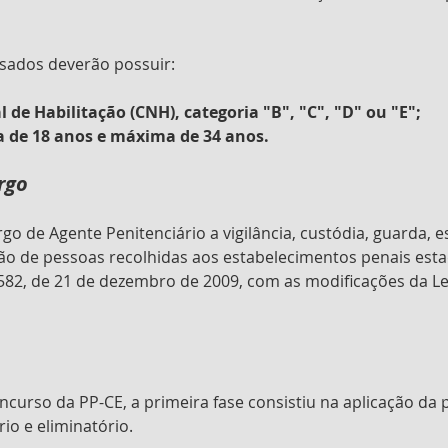
ssados deverão possuir:
 de Habilitação (CNH), categoria "B", "C", "D" ou "E";
a de 18 anos e máxima de 34 anos.
rgo
go de Agente Penitenciário a vigilância, custódia, guarda, es
ção de pessoas recolhidas aos estabelecimentos penais est
.582, de 21 de dezembro de 2009, com as modificações da Lei
curso da PP-CE, a primeira fase consistiu na aplicação da p
rio e eliminatório. 