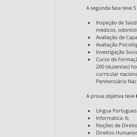
A segunda fase teve 5
Inspeção de Saúde
médicos, odontoló
Avaliação de Capa
Avaliação Psicológ
Investigação Socia
Curso de Formação
200 (duzentas) h
curricular nacion
Penitenciário Naci
A prova objetiva teve 
Língua Portuguesa
Informática: 6;
Noções de Direito
Direitos Humanos 