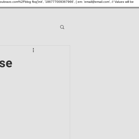
oubravo.com%2Fblog
fbq('init', '186777009367966', { em: 'email@email.com', // Values will be
ral
Notícias gerais
 se
ancárias