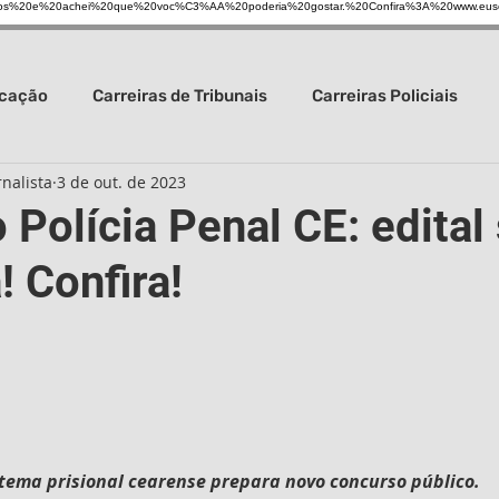
s%20e%20achei%20que%20voc%C3%AA%20poderia%20gostar.%20Confira%3A%20www.eus
ucação
Carreiras de Tribunais
Carreiras Policiais
nalista
3 de out. de 2023
Carreira da Saúde
Carreiras gerais
Concursos em ge
Polícia Penal CE: edital
 Confira!
s Guarda Civil
Concursos de Prefeituras
Carreiras b
stema prisional cearense prepara novo concurso público.