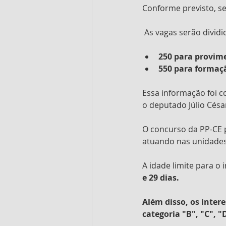
Conforme previsto, se
 As vagas serão divid
250 para provime
550 para formaçã
Essa informação foi c
o deputado Júlio César 
O concurso da PP-CE p
atuando nas unidades 
A idade limite para o 
e 29 dias.
Além disso, os inter
categoria "B", "C", "