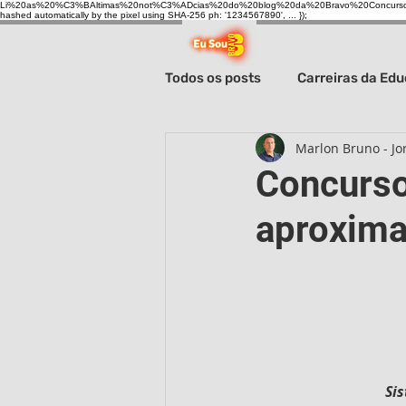
Li%20as%20%C3%BAltimas%20not%C3%ADcias%20do%20blog%20da%20Bravo%20Concurso
hashed automatically by the pixel using SHA-256 ph: '1234567890', ... });
Todos os posts
Carreiras da Ed
Marlon Bruno - Jor
Carreiras administrativas
Concurso 
aproxima!
Sistema prisional
Carreira
Câmaras Municipais
Si