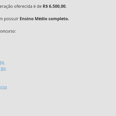
eração oferecida é de 
R$ 6.500,00
. 
m possuir 
Ensino Médio completo.
concurso:
s
go 
rgo
urso