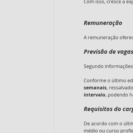
Com isso, cresce a ex
Remuneração
A remuneração ofereci
Previsão de vaga
Segundo informações, 
Conforme o último edi
semanais
, ressalvad
intervalo
, podendo h
Requisitos do car
De acordo com o últim
médio ou curso profis