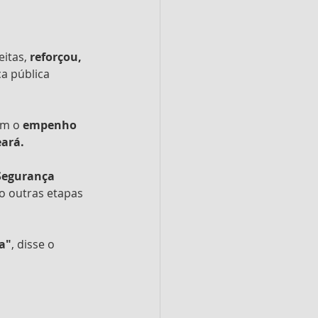
itas, 
reforçou, 
a pública 
am o 
empenho 
eará.
Segurança 
o outras etapas 
a"
, disse o 