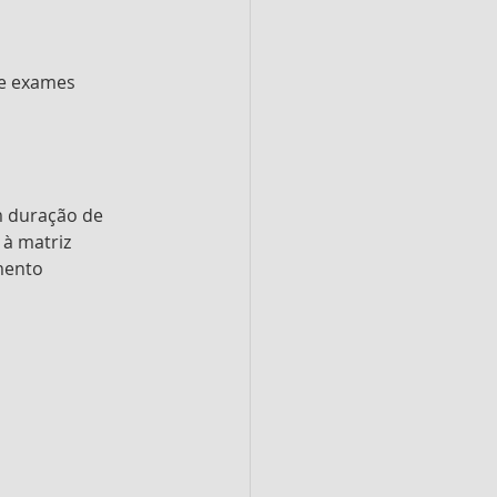
de exames 
m duração de 
à matriz 
mento 