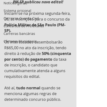
PM-SP publicou novo edital!
Notícias gerais
Sistema prisional
Iniciam-se na próxima segunda-feira, 
Carreiras Guarda Civil
26, as inscrições para o concurso da 
Polícia Militar de São Paulo (PM-
Concursos de Prefeituras
SP).
Carreiras bancárias
Câmaras Municipais
Os interessados desembolsarão 
R$65,00 no ato da inscrição, tendo 
direito à redução de 
50% (cinquenta 
por cento) do pagamento
 da taxa 
de inscrição, o candidato que 
cumulativamente atenda a alguns 
requisitos do edital.
Até aí, 
tudo normal 
quando se 
menciona algumas regras de 
determinado concurso público. 