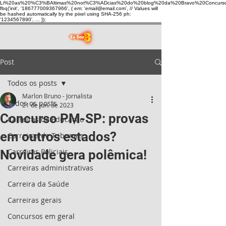
Li%20as%20%C3%BAltimas%20not%C3%ADcias%20do%20blog%20da%20Bravo%20Concurso
fbq('init', '186777009367966', { em: 'email@email.com', // Values will
be hashed automatically by the pixel using SHA-256 ph:
'1234567890', ... });
Post
Todos os posts
Marlon Bruno - Jornalista
Todos os posts
21 de jun. de 2023
Concurso PM-SP: provas
Carreiras da Educação
em outros estados?
Carreiras de Tribunais
Carreiras Policiais
Novidade gera polêmica!
Carreiras administrativas
Carreira da Saúde
Carreiras gerais
Concursos em geral