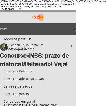
Li%20as%20%C3%BAltimas%20not%C3%ADcias%20do%20blog%20da%20Bravo%20Concurso
fbq('init', '186777009367966', { em: 'email@email.com', // Values will
be hashed automatically by the pixel using SHA-256 ph:
'1234567890', ... });
Post
Todos os posts
Marlon Bruno - Jornalista
Todos os posts
17 de fev. de 2023
Concurso INSS: prazo de
Carreiras da Educação
matrícula alterado! Veja!
Carreiras de Tribunais
Carreiras Policiais
Carreiras administrativas
Carreira da Saúde
Carreiras gerais
Concursos em geral
O prazo para a realização das 