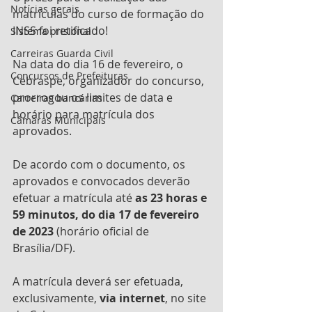
Notícias gerais
matrículas do curso de formação do 
INSS foi retificado!
Sistema prisional
Carreiras Guarda Civil
Na data do dia 16 de fevereiro, o 
Concursos de Prefeituras
Cebraspe, organizador do concurso, 
prorrogou os limites de data e 
Carreiras bancárias
horário para matrícula dos 
Câmaras Municipais
aprovados.
De acordo com o documento, os 
aprovados e convocados deverão 
efetuar a matrícula até 
as 23 horas e 
59 minutos, do dia 17 de fevereiro 
de 2023
 (horário oficial de 
Brasília/DF).
A matrícula deverá ser efetuada, 
exclusivamente, 
via internet
, no site 