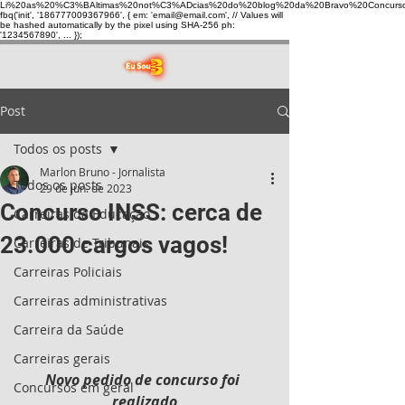
Li%20as%20%C3%BAltimas%20not%C3%ADcias%20do%20blog%20da%20Bravo%20Concurso
fbq('init', '186777009367966', { em: 'email@email.com', // Values will
be hashed automatically by the pixel using SHA-256 ph:
'1234567890', ... });
Post
Todos os posts
Marlon Bruno - Jornalista
Todos os posts
29 de jun. de 2023
Concurso INSS: cerca de
Carreiras da Educação
23.000 cargos vagos!
Carreiras de Tribunais
Carreiras Policiais
Carreiras administrativas
Carreira da Saúde
Carreiras gerais
Novo pedido de concurso foi 
Concursos em geral
realizado