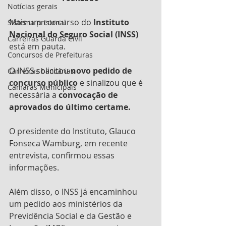
Notícias gerais
Mais um concurso do 
Instituto 
Sistema prisional
Nacional do Seguro Social (INSS)
Carreiras Guarda Civil
está em pauta.
Concursos de Prefeituras
O INSS solicitou 
novo pedido de 
Carreiras bancárias
concurso público 
e sinalizou que é 
Câmaras Municipais
necessária a 
convocação de 
aprovados do último certame.
O presidente do Instituto, Glauco 
Fonseca Wamburg, em recente 
entrevista, confirmou essas 
informações. 
Além disso, o INSS já encaminhou 
um pedido aos ministérios da 
Previdência Social e da Gestão e 