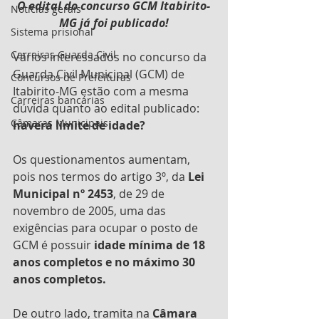
O edital do concurso GCM Itabirito-
Notícias gerais
MG já foi publicado!
Sistema prisional
Carreiras Guarda Civil
Vários interessados no concurso da 
Guarda Civil Municipal (GCM) de 
Concursos de Prefeituras
Itabirito-MG estão com a mesma 
Carreiras bancárias
dúvida quanto ao edital publicado: 
Câmaras Municipais
haverá limite de idade?
Os questionamentos aumentam, 
pois nos termos do artigo 3º, da 
Lei 
Municipal nº 2453
, de 29 de 
novembro de 2005, uma das 
exigências para ocupar o posto de 
GCM é possuir
 idade mínima de 18 
anos completos e no máximo 30 
anos completos.
De outro lado, tramita na 
Câmara 