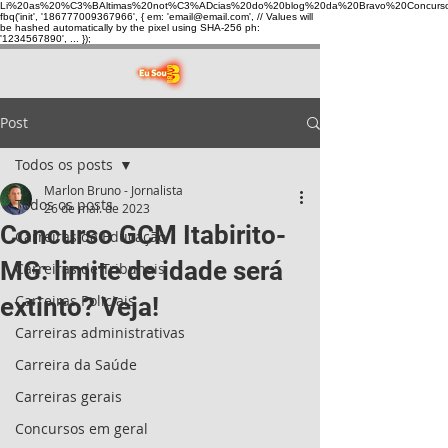
Li%20as%20%C3%BAltimas%20not%C3%ADcias%20do%20blog%20da%20Bravo%20Concurso
fbq('init', '186777009367966', { em: 'email@email.com', // Values will
be hashed automatically by the pixel using SHA-256 ph:
'1234567890', ... });
Post
Todos os posts
Marlon Bruno - Jornalista
Todos os posts
26 de mai. de 2023
Concurso GCM Itabirito-
Carreiras da Educação
MG: limite de idade será
Carreiras de Tribunais
Carreiras Policiais
extinto? Veja!
Carreiras administrativas
Carreira da Saúde
Carreiras gerais
Concursos em geral