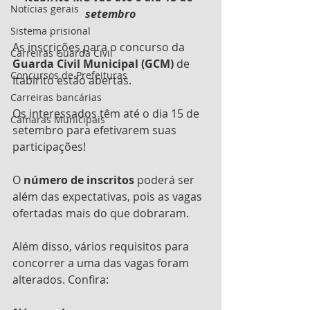
Notícias gerais
setembro
Sistema prisional
As inscrições para o concurso da 
Carreiras Guarda Civil
Guarda Civil Municipal (GCM)
 de 
Concursos de Prefeituras
Itabirito estão abertas.
Carreiras bancárias
Os interessados têm até o dia 15 de 
Câmaras Municipais
setembro para efetivarem suas 
participações!
O 
número de inscritos
 poderá ser 
além das expectativas, pois as vagas 
ofertadas mais do que dobraram. 
Além disso, vários requisitos para 
concorrer a uma das vagas foram 
alterados. Confira: