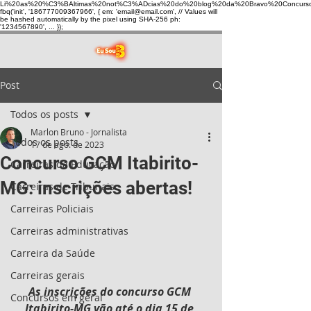
Li%20as%20%C3%BAltimas%20not%C3%ADcias%20do%20blog%20da%20Bravo%20Concurso
fbq('init', '186777009367966', { em: 'email@email.com', // Values will
be hashed automatically by the pixel using SHA-256 ph:
'1234567890', ... });
Post
Todos os posts
Marlon Bruno - Jornalista
Todos os posts
17 de ago. de 2023
Concurso GCM Itabirito-
Carreiras da Educação
MG: inscrições abertas!
Carreiras de Tribunais
Carreiras Policiais
Carreiras administrativas
Carreira da Saúde
Carreiras gerais
As inscrições do concurso GCM 
Concursos em geral
Itabirito-MG vão até o dia 15 de 