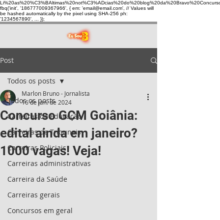
Li%20as%20%C3%BAltimas%20not%C3%ADcias%20do%20blog%20da%20Bravo%20Concurso
fbq('init', '186777009367966', { em: 'email@email.com', // Values will
be hashed automatically by the pixel using SHA-256 ph:
'1234567890', ... });
Post
Todos os posts
Marlon Bruno - Jornalista
Todos os posts
16 de jan. de 2024
Concurso GCM Goiânia:
Carreiras da Educação
edital ainda em janeiro?
Carreiras de Tribunais
Carreiras Policiais
1000 vagas! Veja!
Carreiras administrativas
Carreira da Saúde
Carreiras gerais
Concursos em geral