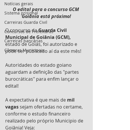
Notícias gerais
O edital para o concurso GCM 
Sistema prisional
Goiânia está próximo!
Carreiras Guarda Civil
O concurso da 
Guarda Civil 
Concursos de Prefeituras
Municipal de Goiânia (GCM), 
Carreiras bancárias
estado de Goiás, foi autorizado e 
Câmaras Municipais
pode ser publicado aí da este mês!
Autoridades do estado goiano 
aguardam a definição das "partes 
burocráticas" para enfim lançar o 
edital!
A expectativa é que mais de 
mil 
vagas
 sejam ofertadas no certame, 
conforme o estudo financeiro 
realizado pelo próprio Municipio de 
Goiânia! Veja: