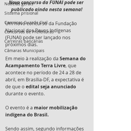
Novo concurso da FUNAI pode ser 
Notícias gerais
publicado ainda nesta semana!
Sistema prisional
Carreiras Guarda Civil
Um novo concurso da Fundação 
Nacional dos Povos Indígenas 
Concursos de Prefeituras
(FUNAI) pode ser lançado nos 
Carreiras bancárias
próximos dias.
Câmaras Municipais
Em meio à realização da 
Semana do 
Acampamento Terra Livre
, que 
acontece no período de 24 a 28 de 
abril, em Brasília-DF, a expectativa é 
de que o 
edital seja anunciado
durante o evento.
O evento é a 
maior mobilização 
indígena do Brasil.
Sendo assim, segundo informações 