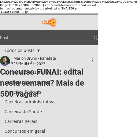
Li%20as%20%C3%BAltimas%20not%C3%ADcias%20do%20blog%20da%20Bravo%20Concurso
fbq('init', '186777009367966', { em: 'email@email.com', // Values will
be hashed automatically by the pixel using SHA-256 ph:
'1234567890', ... });
Post
Todos os posts
Marlon Bruno - Jornalista
Todos os posts
26 de abr. de 2023
Concurso FUNAI: edital
Carreiras da Educação
nesta semana? Mais de
Carreiras de Tribunais
Carreiras Policiais
500 vagas!
Carreiras administrativas
Carreira da Saúde
Carreiras gerais
Concursos em geral