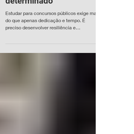
ser resiliente e
determinado
Estudar para concursos públicos exige mais
do que apenas dedicação e tempo. É
preciso desenvolver resiliência e
determinação para enfrentar os desafios
diários, superar obstáculos e manter o foco
até a aprovação. Neste artigo, vou
compartilhar estratégias práticas para você
fortalecer sua mente e seu planejamento,
garantindo um desempenho consistente e
eficaz. A importância da resiliência nos
estudos para concursos A jornada rumo à
aprovação em concursos é longa e cheia de
di