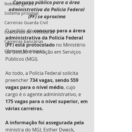
Concurso público para a área 
Notícias gerais
administrativa da Polícia Federal 
Sistema prisional
(PF) se aproxima
Carreiras Guarda Civil
O pedido do 
concurso para a árera 
Concursos de Prefeituras
administrativa da Polícia Federal 
Carreiras bancárias
(PF) está protocolado
 no Ministério 
Câmaras Municipais
da Gestão e Inovação em Serviços 
Públicos (MGI).
Ao todo, a Polícia Federal solicita 
preencher 
734 vagas, sendo 559 
vagas para o nível médio
, cujo 
cargo é o agente administrativo, e 
175 vagas para o nível superior, em 
várias carreiras.
A informação foi assegurada pela 
ministra do MGI, Esther Dweck, 