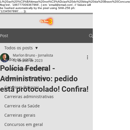
Li%20as%20%C3%BAltimas%20not%C3%ADcias%20do%20blog%20da%20Bravo%20Concurso
fbq('init', '186777009367966', { em: 'email@email.com', // Values will
be hashed automatically by the pixel using SHA-256 ph:
'1234567890', ... });
Post
Todos os posts
Marlon Bruno - Jornalista
Todos os posts
12 de out. de 2023
Polícia Federal -
Carreiras da Educação
Administrativo: pedido
Carreiras de Tribunais
Carreiras Policiais
está protocolado! Confira!
Carreiras administrativas
Carreira da Saúde
Carreiras gerais
Concursos em geral