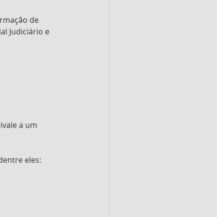
ormação de 
al Judiciário e 
ivale a um 
dentre eles: