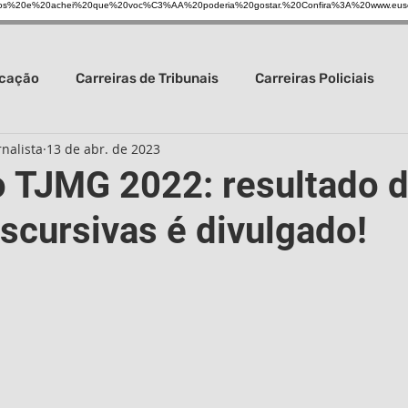
s%20e%20achei%20que%20voc%C3%AA%20poderia%20gostar.%20Confira%3A%20www.eus
ucação
Carreiras de Tribunais
Carreiras Policiais
nalista
13 de abr. de 2023
Carreira da Saúde
Carreiras gerais
Concursos em ge
 TJMG 2022: resultado 
scursivas é divulgado!
s Guarda Civil
Concursos de Prefeituras
Carreiras b