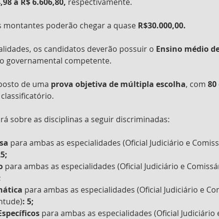
,98 a R$ 6.606,80, 
respectivamente.
 os montantes poderão chegar a quase
 R$30.000,00.
lidades, os candidatos deverão possuir o 
Ensino médio de
o governamental competente. 
posto de uma 
prova objetiva de múltipla escolha
, com 
80
classificatório. 
rá sobre as disciplinas a seguir discriminadas: 
sa 
para ambas as especialidades (Oficial Judiciário e Comiss
25;
o 
para ambas as especialidades (Oficial Judiciário e Comissár
;
ática 
para ambas as especialidades (Oficial Judiciário e Co
entude)
: 5;
specíficos 
para ambas as especialidades (Oficial Judiciário