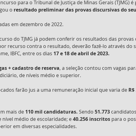
urso para o Tribunal de Justiça de Minas Gerais (TJMG) é 
gou o 
resultado preliminar das provas discursivas do se
cadas em dezembro de 2022.
urso do TJMG já podem conferir os resultados das provas d
or recurso contra o resultado, deverão fazê-lo através do s
me, IBFC, entre os dias 
17 e 18 de abril de 2023.
gas + cadastro de reserva
, a seleção contou com vagas para
udiciário, de níveis médio e superior.
ados farão jus a uma remuneração inicial que varia de 
R$ 
m mais de 
110 mil candidaturas. 
Sendo 
51.773
 candidatos
de nível médio de escolaridade; e 
40.256 inscritos
 para o pos
uperior em diversas especialidades.