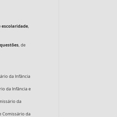
 escolaridade
, 
 questões
, de 
ário da Infância 
io da Infância e 
missário da 
 e Comissário da 