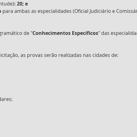
entude)
: 20; e
o 
para ambas as especialidades (Oficial Judiciário e Comissár
gramático de "
Conhecimentos Específicos
" das especialid
icitação, as provas serão realizadas nas cidades de:
ares;