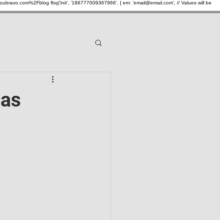
oubravo.com%2Fblog
fbq('init', '186777009367966', { em: 'email@email.com', // Values will be
ral
Notícias gerais
das
ancárias