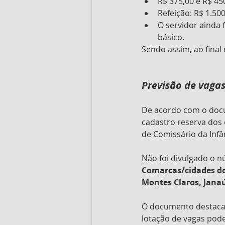
R$ 375,00 e R$ 450
Refeição: R$ 1.500
O servidor ainda
básico.
Sendo assim, ao final
Previsão de vaga
De acordo com o docu
cadastro reserva dos 
de Comissário da Infâ
Não foi divulgado o 
Comarcas/cidades do
Montes Claros, Janaú
O documento destaca q
lotação de vagas pode