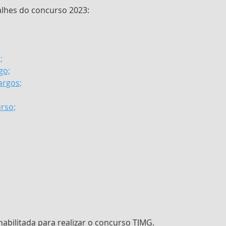
alhes do concurso 2023:
;
go;
argos;
rso;
abilitada para realizar o concurso TJMG.