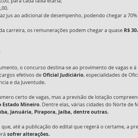
,00, para cada faixa etária;
,00.
 faz jus ao adicional de desempenho, podendo chegar a 70%
 da carreira, os remunerações podem chegar a quase 
R$ 30
s
mento, o concurso destina-se ao provimento de vagas e à
cargos efetivos de 
Oficial Judiciário
, especialidades de Ofici
ncia e da Juventude.
número certo de vagas, mas a previsão de lotação compreen
 Estado Mineiro
. Dentre elas, várias cidades do Norte de
ba, Januária, Pirapora, Jaíba, dentre outras.
ue, até a publicação do edital que regerá o certame, a pre
rá 
sofrer alterações. 