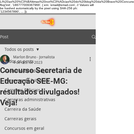
Li%20as%20%C3%BAltimas%20not%C3%ADcias%20do%20blog%20da%20Bravo%20Concurso
fbq('init', '186777009367966', { em: 'email@email.com', // Values will
be hashed automatically by the pixel using SHA-256 ph:
'1234567890', ... });
Post
Todos os posts
Marlon Bruno - Jornalista
Todos os posts
4 de dez. de 2023
Concurso Secretaria de
Carreiras da Educação
Educação SEE-MG:
Carreiras de Tribunais
Carreiras Policiais
resultados divulgados!
Carreiras administrativas
Veja!
Carreira da Saúde
Carreiras gerais
Concursos em geral