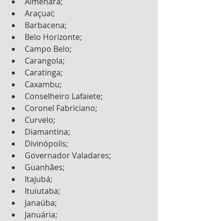
Almenara;
Araçuaí;
Barbacena;
Belo Horizonte;
Campo Belo;
Carangola;
Caratinga;
Caxambu;
Conselheiro Lafaiete;
Coronel Fabriciano;
Curvelo;
Diamantina;
Divinópolis;
Governador Valadares;
Guanhães;
Itajubá;
Ituiutaba;
Janaúba;
Januária;