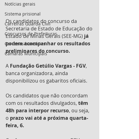
Notícias gerais
Sistema prisional
Os candidatos do concurso da 
Carreiras Guarda Civil
Secretaria de Estado de Educação do 
Concursos de Prefeituras
Estado de Minas Gerais (SEE-MG) 
já 
podem acompanhar os resultados 
Carreiras bancárias
preliminares do concurso.
Câmaras Municipais
A 
Fundação Getúlio Vargas - FGV
, 
banca organizadora, ainda 
disponibilizou os gabaritos oficiais.
Os candidatos que não concordam 
com os resultados divulgados, 
têm 
48h para interpor recurso
, ou seja, 
o 
prazo vai até a próxima quarta-
feira, 6.