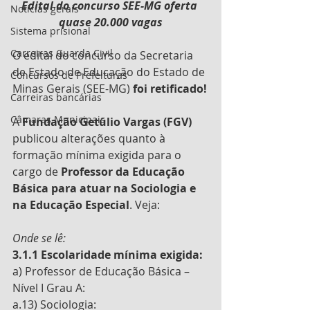
Edital do concurso SEE-MG oferta 
Notícias gerais
quase 20.000 vagas
Sistema prisional
Carreiras Guarda Civil
O edital do concurso da Secretaria 
de Estado de Educação do Estado de 
Concursos de Prefeituras
Minas Gerais (SEE-MG) 
foi retificado!
Carreiras bancárias
Câmaras Municipais
A 
Fundação Getúlio Vargas (FGV)
publicou alterações quanto à 
formação mínima exigida para o 
cargo de 
Professor da Educação 
Básica para atuar na Sociologia e 
na Educação Especial
. Veja:
Onde se lê: 
3.1.1 Escolaridade mínima exigida:  
a) Professor de Educação Básica – 
Nível I Grau A: 
a.13) Sociologia:  