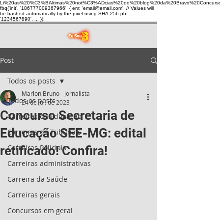
Li%20as%20%C3%BAltimas%20not%C3%ADcias%20do%20blog%20da%20Bravo%20Concurso
fbq('init', '186777009367966', { em: 'email@email.com', // Values will
be hashed automatically by the pixel using SHA-256 ph:
'1234567890', ... });
Post
Todos os posts
Marlon Bruno - Jornalista
Todos os posts
24 de jul. de 2023
Concurso Secretaria de
Carreiras da Educação
Educação SEE-MG: edital
Carreiras de Tribunais
Carreiras Policiais
retificado! Confira!
Carreiras administrativas
Carreira da Saúde
Carreiras gerais
Concursos em geral