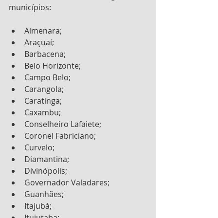
municípios:
Almenara;
Araçuaí;
Barbacena;
Belo Horizonte;
Campo Belo;
Carangola;
Caratinga;
Caxambu;
Conselheiro Lafaiete;
Coronel Fabriciano;
Curvelo;
Diamantina;
Divinópolis;
Governador Valadares;
Guanhães;
Itajubá;
Ituiutaba;