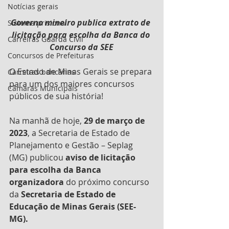
Notícias gerais
Governo mineiro publica extrato de 
Sistema prisional
licitação para escolha da Banca do 
Carreiras Guarda Civil
Concurso da SEE
Concursos de Prefeituras
O Estado de Minas Gerais se prepara 
Carreiras bancárias
para um dos maiores concursos 
Câmaras Municipais
públicos de sua história!
Na manhã de hoje, 
29 de março de 
2023
, a Secretaria de Estado de 
Planejamento e Gestão – Seplag 
(MG) publicou 
aviso de licitação 
para escolha da Banca 
organizadora 
do próximo concurso 
da 
Secretaria de Estado de 
Educação de Minas Gerais (SEE-
MG). 