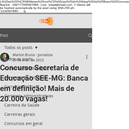
Li%20as%20%C3%BAltimas%20not%C3%ADcias%20do%20blog%20da%20Bravo%20Concurso
fbq('init', '186777009367966', { em: 'email@email.com', // Values will
be hashed automatically by the pixel using SHA-256 ph:
'1234567890', ... });
Post
Todos os posts
Marlon Bruno - Jornalista
Todos os posts
29 de mar. de 2023
Concurso Secretaria de
Carreiras da Educação
Educação SEE-MG: Banca
Carreiras de Tribunais
Carreiras Policiais
em definição! Mais de
Carreiras administrativas
20.000 vagas!
Carreira da Saúde
Carreiras gerais
Concursos em geral