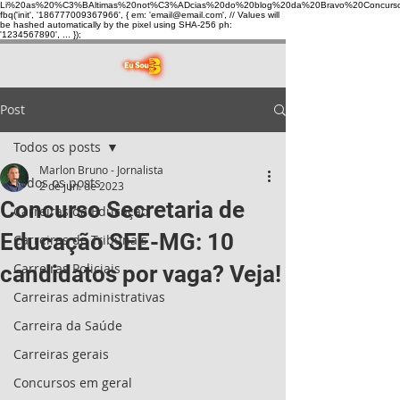
Li%20as%20%C3%BAltimas%20not%C3%ADcias%20do%20blog%20da%20Bravo%20Concurso
fbq('init', '186777009367966', { em: 'email@email.com', // Values will
be hashed automatically by the pixel using SHA-256 ph:
'1234567890', ... });
Post
Todos os posts
Marlon Bruno - Jornalista
Todos os posts
2 de jun. de 2023
Concurso Secretaria de
Carreiras da Educação
Educação SEE-MG: 10
Carreiras de Tribunais
Carreiras Policiais
candidatos por vaga? Veja!
Carreiras administrativas
Carreira da Saúde
Carreiras gerais
Concursos em geral