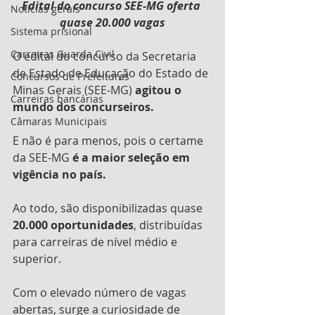
Edital do concurso SEE-MG oferta 
Notícias gerais
quase 20.000 vagas
Sistema prisional
Carreiras Guarda Civil
O edital do concurso da Secretaria 
de Estado de Educação do Estado de 
Concursos de Prefeituras
Minas Gerais (SEE-MG) 
agitou o 
Carreiras bancárias
mundo dos concurseiros.
Câmaras Municipais
E não é para menos, pois o certame 
da SEE-MG 
é a maior seleção em 
vigência no país.
Ao todo, são disponibilizadas quase 
20.000 oportunidades
, distribuídas 
para carreiras de nível médio e 
superior.
Com o elevado número de vagas 
abertas, surge a curiosidade de 