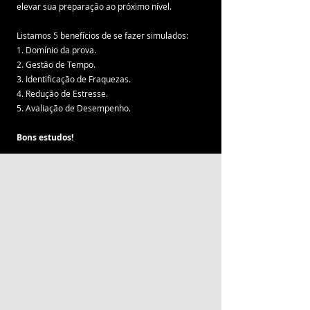
elevar sua preparação ao próximo nível.
Listamos 5 benefícios de se fazer simulados:
1. Domínio da prova.
2. Gestão de Tempo.
3. Identificação de Fraquezas.
4. Redução de Estresse.
5. Avaliação de Desempenho.
Bons estudos!