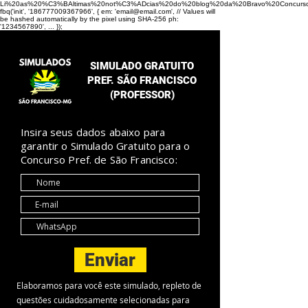
Li%20as%20%C3%BAltimas%20not%C3%ADcias%20do%20blog%20da%20Bravo%20Concurso
fbq('init', '186777009367966', { em: 'email@email.com', // Values will
be hashed automatically by the pixel using SHA-256 ph:
'1234567890', ... });
SIMULADO GRATUITO
PREF. SÃO FRANCISCO
(PROFESSOR)
Insira seus dados abaixo para
garantir o Simulado Gratuito para o
Concurso Pref. de São Francisco:
Enviar
Elaboramos para você este simulado, repleto de
questões cuidadosamente selecionadas para