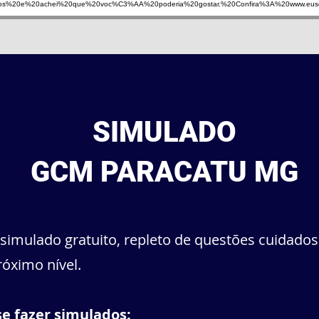
s%20e%20achei%20que%20voc%C3%AA%20poderia%20gostar.%20Confira%3A%20www.eus
SIMULADO
GCM PARACATU MG
simulado gratuito, repleto de questões cuidado
róximo nível.
se fazer simulados: