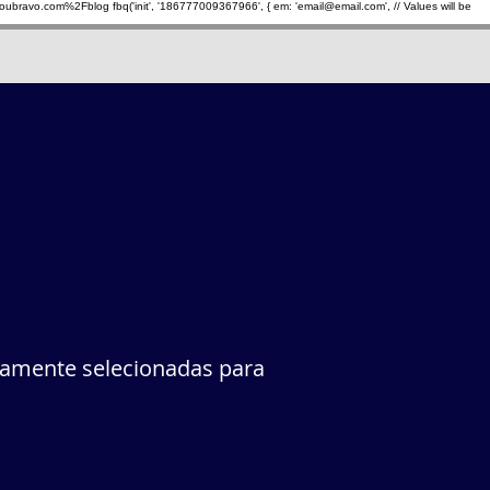
oubravo.com%2Fblog
fbq('init', '186777009367966', { em: 'email@email.com', // Values will be
samente selecionadas para