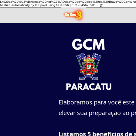
Li%20as%20%C3%BAltimas%20not%C3%ADcias%20do%20blog%20da%20Bravo%20Concurso
hashed automatically by the pixel using SHA-256 ph: '1234567890', ... });
Elaboramos para você este 
elevar sua preparação ao p
Listamos 5 benefícios de 