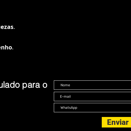
uezas
.
enho
.
ulado para o
Enviar