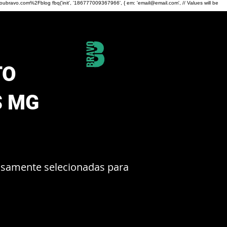
oubravo.com%2Fblog
fbq('init', '186777009367966', { em: 'email@email.com', // Values will be
TO
S MG
dosamente selecionadas para