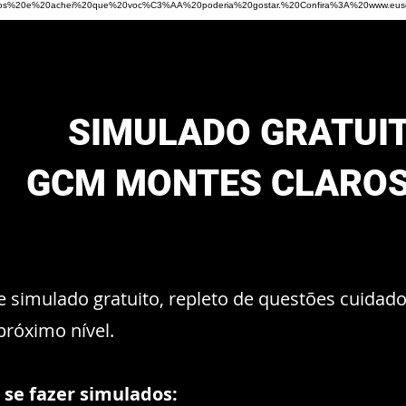
s%20e%20achei%20que%20voc%C3%AA%20poderia%20gostar.%20Confira%3A%20www.eus
SIMULADO GRATUI
GCM MONTES CLARO
e simulado gratuito, repleto de questões cuida
próximo nível.
 se fazer simulados: