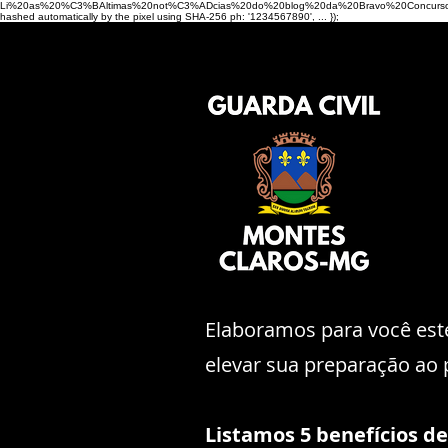
Li%20as%20%C3%BAltimas%20not%C3%ADcias%20do%20blog%20da%20Bravo%20Concurso
hashed automatically by the pixel using SHA-256 ph: '1234567890', ... });
Elaboramos para você est
elevar sua preparação ao 
Listamos 5 benefícios de