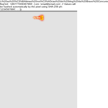
Li%20as%20%C3%BAltimas%20not%C3%ADcias%20do%20blog%20da%20Bravo%20Concurso
fbq('init', '186777009367966', { em: 'email@email.com', // Values will
be hashed automatically by the pixel using SHA-256 ph:
'1234567890', ... });