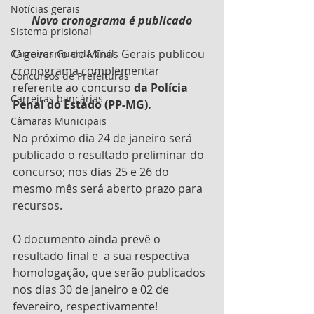
Notícias gerais
Novo cronograma é publicado
Sistema prisional
O governo de Minas Gerais publicou 
Carreiras Guarda Civil
cronograma complementar 
Concursos de Prefeituras
referente ao concurso
 da Polícia 
Carreiras bancárias
Penal do Estado (PP-MG).
Câmaras Municipais
No próximo dia 24 de janeiro será 
publicado o resultado preliminar do 
concurso; nos dias 25 e 26 do 
mesmo mês será aberto prazo para 
recursos.
O documento aínda prevê o 
resultado final e  a sua respectiva 
homologação, que serão publicados 
nos dias 30 de janeiro e 02 de 
fevereiro, respectivamente!