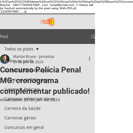
Li%20as%20%C3%BAltimas%20not%C3%ADcias%20do%20blog%20da%20Bravo%20Concurso
fbq('init', '186777009367966', { em: 'email@email.com', // Values will
be hashed automatically by the pixel using SHA-256 ph:
'1234567890', ... });
Post
Todos os posts
Marlon Bruno - Jornalista
Todos os posts
23 de jan. de 2024
Concurso Polícia Penal
Carreiras da Educação
MG: cronograma
Carreiras de Tribunais
Carreiras Policiais
complementar publicado!
Carreiras administrativas
Atualizado:
23 de jan. de 2024
Carreira da Saúde
Carreiras gerais
Concursos em geral