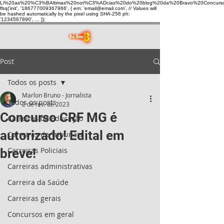
Li%20as%20%C3%BAltimas%20not%C3%ADcias%20do%20blog%20da%20Bravo%20Concurso
fbq('init', '186777009367966', { em: 'email@email.com', // Values will
be hashed automatically by the pixel using SHA-256 ph:
'1234567890', ... });
Post
Todos os posts
Marlon Bruno - Jornalista
Todos os posts
2 de fev. de 2023
Concurso CRF MG é
Carreiras da Educação
autorizado! Edital em
Carreiras de Tribunais
Carreiras Policiais
breve!
Carreiras administrativas
Carreira da Saúde
Carreiras gerais
Concursos em geral