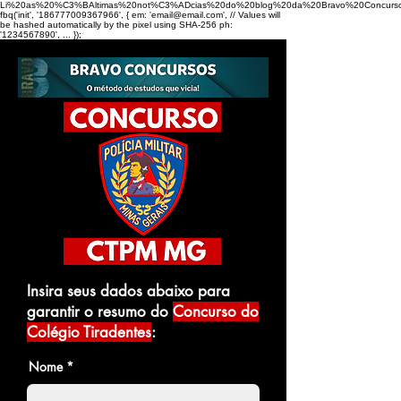
Li%20as%20%C3%BAltimas%20not%C3%ADcias%20do%20blog%20da%20Bravo%20Concurso
fbq('init', '186777009367966', { em: 'email@email.com', // Values will
be hashed automatically by the pixel using SHA-256 ph:
'1234567890', ... });
Insira seus dados abaixo para
garantir o resumo do
Concurso do
Colégio Tiradentes
:
Nome